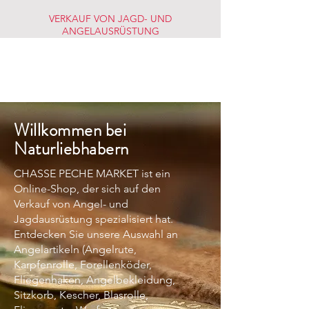
VERKAUF VON JAGD- UND
ANGELAUSRÜSTUNG
JAGD-
FISCHERMARKT
Willkommen bei
Naturliebhabern
CHASSE PECHE MARKET ist ein
Online-Shop, der sich auf den
Verkauf von Angel- und
Jagdausrüstung spezialisiert hat.
Entdecken Sie unsere Auswahl an
Angelartikeln (Angelrute,
Karpfenrolle, Forellenköder,
Fliegenhaken, Angelbekleidung,
Sitzkorb, Kescher, Blasrolle,