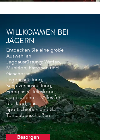
WILLKOMMEN BEI
JÄGERN
Entdecken Sie eine große
Auswahl an
Jagdausrüstung: Waffen,
Munition, Patronen und
Geschosse,
Jagdausrüstung,
Schützenausrüstung,
Ferngläser, Teleskope,
Jagdzubehör ... Alles für
die Jagd, das
Sportschießen und das
Tontaubenschießen!
Besorgen