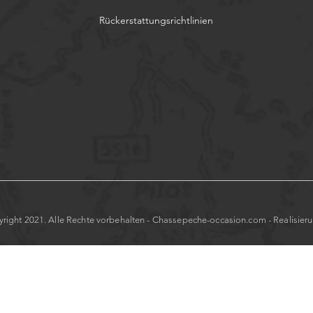
Rückerstattungsrichtlinien
right 2021. Alle Rechte vorbehalten - Chassepeche-occasion.com - Realisier