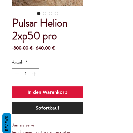
Pulsar Helion
2xp50 pro
Standardpreis
Sale-
 800,00 € 
640,00 €
Preis
Anzahl
*
In den Warenkorb
Sofortkauf
REVIEWS
Jamais servi
Vendu avec tout les accessoites