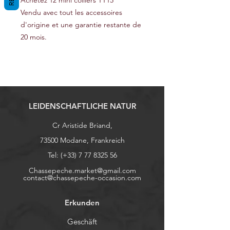
Achetez 12 mini colliers TT15
Vendu avec tout les accessoires
d'origine et une garantie restante de
20 mois.
LEIDENSCHAFTLICHE NATUR
Cr Aristide Briand,
73500 Modane, Frankreich
Tel: (+33)
7 77 8325 56
Chassepeche.market@gmail.com
contact@chassepeche-occasion.com
Erkunden
Geschäft