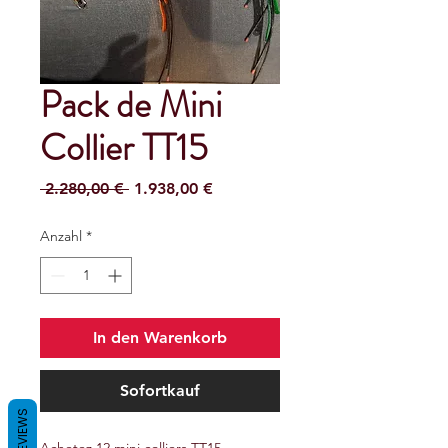
Pack de Mini
Collier TT15
Standardpreis
Sale-
 2.280,00 € 
1.938,00 €
Preis
Anzahl
*
In den Warenkorb
Sofortkauf
REVIEWS