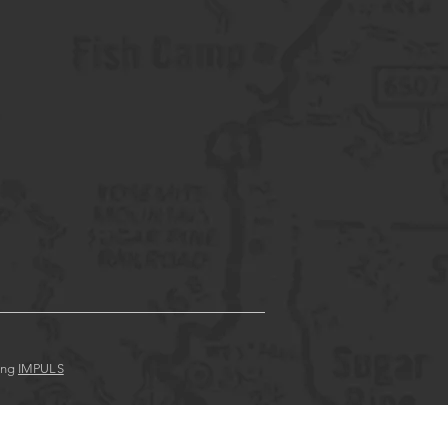
ung
IMPULS