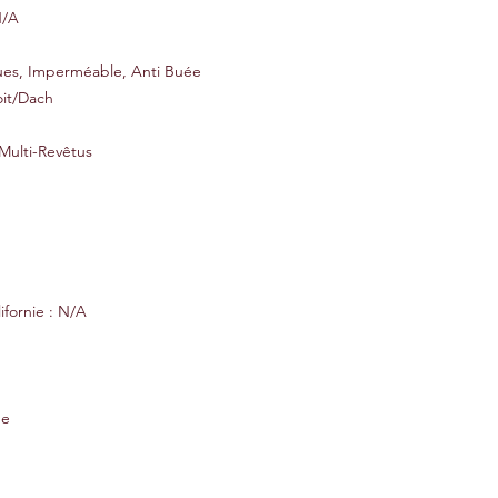
N/A
ques, Imperméable, Anti Buée
oit/Dach
Multi-Revêtus
ifornie : N/A
he