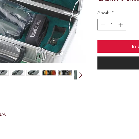
Anzahl
*
In
 N/A