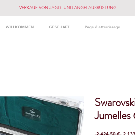
VERKAUF VON JAGD- UND ANGELAUSRÜSTUNG
WILLKOMMEN
GESCHÄFT
Page d'atterrissage
Swarovsk
Jumelles 
Stand
 2.424,50 € 
2.133