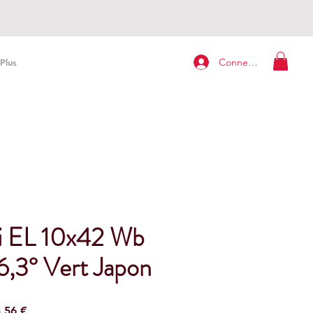
Connexion
Plus
i EL 10x42 Wb
6,3° Vert Japon
ardpreis
Sale-
,56 €