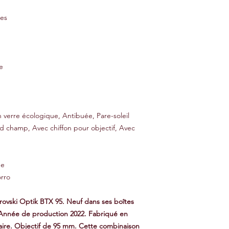
res
e
 verre écologique, Antibuée, Pare-soleil
nd champ, Avec chiffon pour objectif, Avec
he
rro
ovski Optik BTX 95. Neuf dans ses boîtes
. Année de production 2022. Fabriqué en
laire. Objectif de 95 mm. Cette combinaison