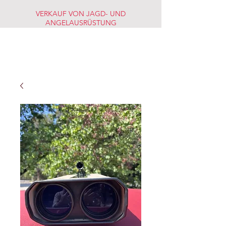
VERKAUF VON JAGD- UND
ANGELAUSRÜSTUNG
JAGD-
FISCHERMARKT