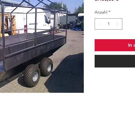
Anzahl
*
In