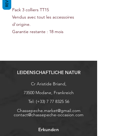
Pack 3 colliers TT15
Vendus avec tout les accessoires
d'origine.
Garantie restante : 18 mois
LEIDENSCHAFTLICHE NATUR
Cr Aristide Briand,
73500 Modane, Frankreich
Tel: (+33)
7 77 8325 56
Chassepeche.market@gmail.com
contact@chassepeche-occasion.com
Erkunden