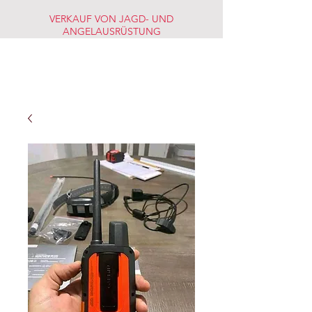
VERKAUF VON JAGD- UND
ANGELAUSRÜSTUNG
JAGD-
FISCHERMARKT