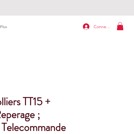
Connexion
Plus
lliers TT15 +
eperage ;
e Telecommande