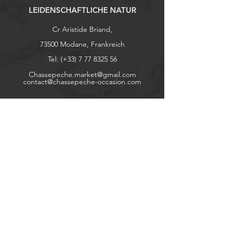
LEIDENSCHAFTLICHE NATUR
Cr Aristide Briand,
73500 Modane, Frankreich
Tel: (+33)
7 77 8325 56
Chassepeche.market@gmail.com
contact@chassepeche-occasion.com
Erkunden
Geschäft
Kontaktiere uns
In Bezug auf
Cookie-Richtlinie
Impressum
Hilfe