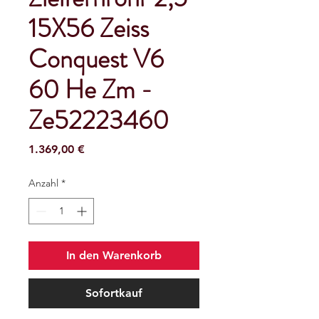
15X56 Zeiss
Conquest V6
60 He Zm -
Ze52223460
Preis
1.369,00 €
Anzahl
*
In den Warenkorb
Sofortkauf