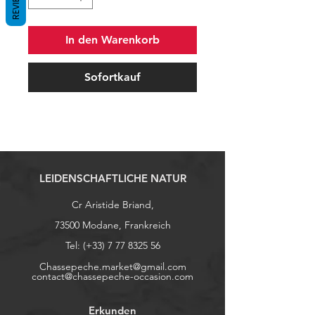
REVIEWS
In den Warenkorb
Sofortkauf
LEIDENSCHAFTLICHE NATUR
Cr Aristide Briand,
73500 Modane, Frankreich
Tel: (+33)
7 77 8325 56
Chassepeche.market@gmail.com
contact@chassepeche-occasion.com
Erkunden