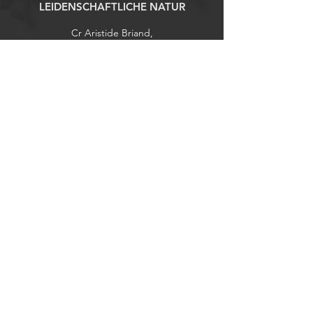
LEIDENSCHAFTLICHE NATUR
Cr Aristide Briand,
73500 Modane, Frankreich
Tel: (+33)
7 77 8325 56
Chassepeche.market@gmail.com
contact@chassepeche-occasion.com
Erkunden
Geschäft
Kontaktiere uns
In Bezug auf
Cookie-Richtlinie
Impressum
Hilfe
FAQs