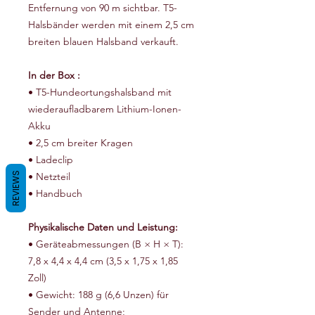
Entfernung von 90 m sichtbar. T5-
Halsbänder werden mit einem 2,5 cm
breiten blauen Halsband verkauft.
In der Box :
• T5-Hundeortungshalsband mit
wiederaufladbarem Lithium-Ionen-
Akku
• 2,5 cm breiter Kragen
• Ladeclip
REVIEWS
• Netzteil
• Handbuch
Physikalische Daten und Leistung:
• Geräteabmessungen (B × H × T):
7,8 x 4,4 x 4,4 cm (3,5 x 1,75 x 1,85
Zoll)
• Gewicht: 188 g (6,6 Unzen) für
Sender und Antenne;