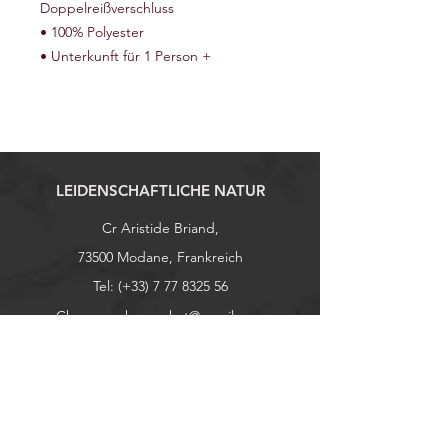
Doppelreißverschluss
• 100% Polyester
• Unterkunft für 1 Person +
LEIDENSCHAFTLICHE NATUR
Cr Aristide Briand,
73500 Modane, Frankreich
Tel: (+33)
7 77 8325 56
Chassepeche.market@gmail.com
contact@chassepeche-occasion.com
Erkunden
Geschäft
Kontaktiere uns