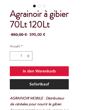
Agrainoir à gibier
70Lt 120Lt
Standardpreis
Sale-
 850,00 € 
595,00 €
Preis
Anzahl
*
In den Warenkorb
Sofortkauf
AGRAINOIR MOBILE :
Distributeur
de céréales pour nourrir le gibier.