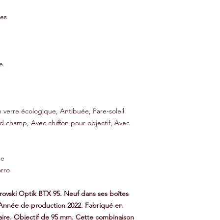
res
e
 verre écologique, Antibuée, Pare-soleil
nd champ, Avec chiffon pour objectif, Avec
he
rro
ovski Optik BTX 95. Neuf dans ses boîtes
. Année de production 2022. Fabriqué en
laire. Objectif de 95 mm. Cette combinaison