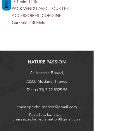
REVIEWS
- 01 mini TT15
PACK VENDU AVEC TOUS LES
ACCESSOIRES D'ORIGINE.
Garantie : 18 Mois
NATURE PASSION
Cr Aristide Briand,
73500 Modane, France
Tél : (+33)
7 77 8325 56
chassepeche.market@gmail.com
E-mail réclamation :
chassepeche.reclamation@gmail.com