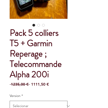
Pack 5 colliers
T5 + Garmin
Reperage ;
Telecommande
Alpha 200i
Preço
Preço
 1235,00 € 
1111,50 €
normal
promocional
Version
*