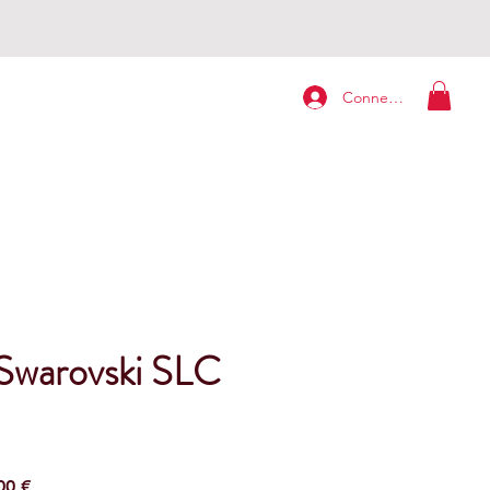
Connexion
 Swarovski SLC
Preço
00 €