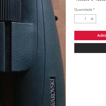
norma
Quantidade
*
Adic