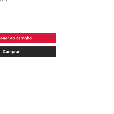
l
promocional
ionar ao carrinho
Comprar