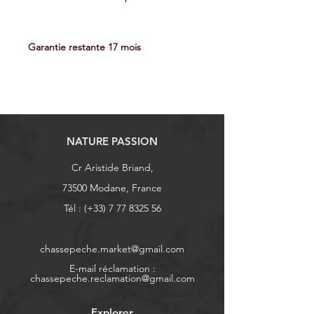
Garantie restante 17 mois
NATURE PASSION
Cr Aristide Briand,
73500 Modane, France
Tél : (+33)
7 77 8325 56
chassepeche.market@gmail.com
E-mail réclamation :
chassepeche.reclamation@gmail.com
Explorer