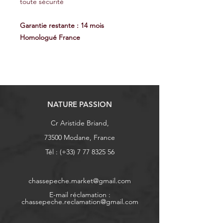
toute sécurité
Garantie restante : 14 mois
Homologué France
NATURE PASSION
Cr Aristide Briand,
73500 Modane, France
Tél : (+33)
7 77 8325 56
chassepeche.market@gmail.com
E-mail réclamation :
chassepeche.reclamation@gmail.com