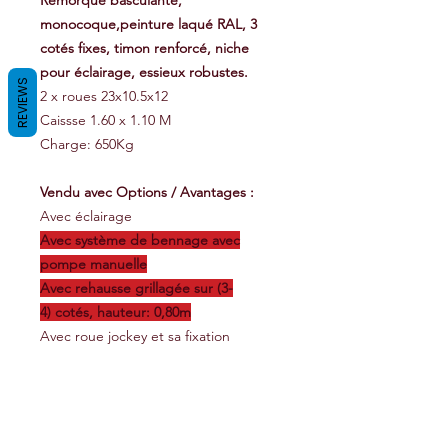
Remorque basculante,
monocoque,peinture laqué RAL, 3
cotés fixes, timon renforcé, niche
pour éclairage, essieux robustes.
REVIEWS
2 x roues 23x10.5x12
Caissse 1.60 x 1.10 M
Charge: 650Kg
Vendu avec Options / Avantages :
Avec éclairage
Avec système de bennage avec
pompe manuelle
Avec rehausse grillagée sur (3-
4) cotés, hauteur: 0,80m
Avec roue jockey et sa fixation