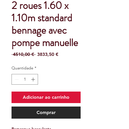
2 roues 1.60 x
1.10m standard
bennage avec
pompe manuelle
Preço
Preço
 4510,00 € 
3833,50 €
normal
promocional
Quantidade
*
Adicionar ao carrinho
Comprar