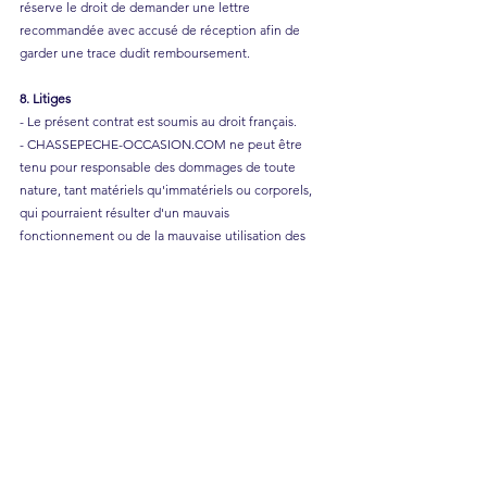
réserve le droit de demander une lettre
recommandée avec accusé de réception afin de
garder une trace dudit remboursement.
8. Litiges
- Le présent contrat est soumis au droit français.
- CHASSEPECHE-OCCASION.COM ne peut être
tenu pour responsable des dommages de toute
nature, tant matériels qu'immatériels ou corporels,
qui pourraient résulter d'un mauvais
fonctionnement ou de la mauvaise utilisation des
produits commercialisés.
- Il en est de même pour les éventuelles
modifications des produits résultant des fabricants.
- La responsabilité de CHASSEPECHE-
OCCASION.COM sera, en tout état de cause,
limitée au montant de la commande et ne saurait
être mise en cause pour de simples erreurs ou
omissions qui auraient pu subsister malgré toutes
les précautions prises dans la présentation des
produits.
- En cas de difficultés dans l'application du présent