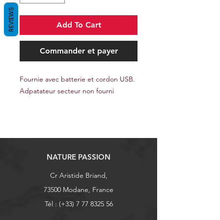
REVIEWS
Add To Cart
Commander et payer
Fournie avec batterie et cordon USB.
Adpatateur secteur non fourni
NATURE PASSION
Cr Aristide Briand,
73500 Modane, France
Tél : (+33)
7 77 8325 56