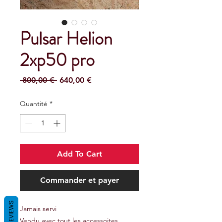
Pulsar Helion
2xp50 pro
Prix
Prix
 800,00 € 
640,00 €
original
promotionnel
Quantité
*
Add To Cart
Commander et payer
REVIEWS
Jamais servi
Vendu avec tout les accessoites