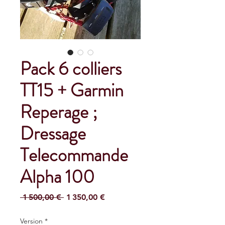
Pack 6 colliers
TT15 + Garmin
Reperage ;
Dressage
Telecommande
Alpha 100
Prix
Prix
 1 500,00 € 
1 350,00 €
original
promotionnel
Version
*