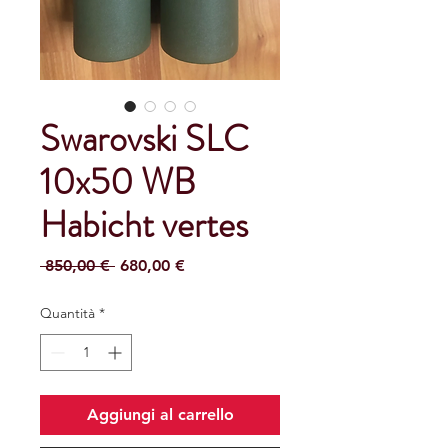
Swarovski SLC
10x50 WB
Habicht vertes
Prezzo
Prezzo
 850,00 € 
680,00 €
regolare
scontato
Quantità
*
Aggiungi al carrello