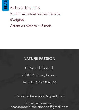
REVIEWS
Pack 3 colliers TT15
Vendus avec tout les accessoires
d'origine.
Garantie restante : 18 mois
NATURE PASSION
Cr Aristide Briand,
73500 Modane, France
Tél : (+33)
7 77 8325 56
chassepeche.market@gmail.com
E-mail réclamation :
chassepeche.reclamation@gmail.com