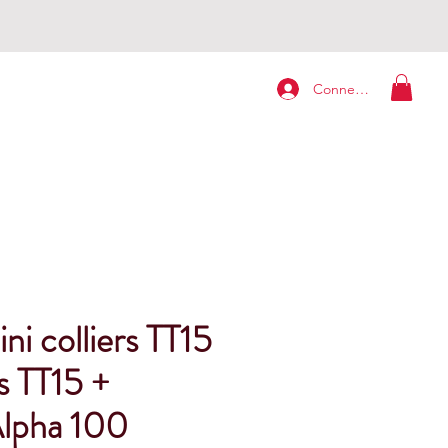
Connexion
ni colliers TT15
rs TT15 +
lpha 100