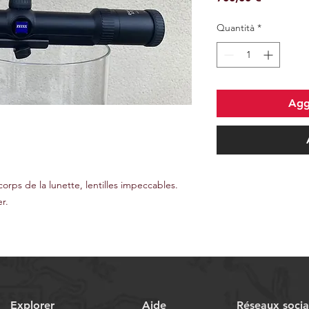
Quantità
*
Aggi
corps de la lunette, lentilles impeccables.
r.
Explorer
Aide
Réseaux soci