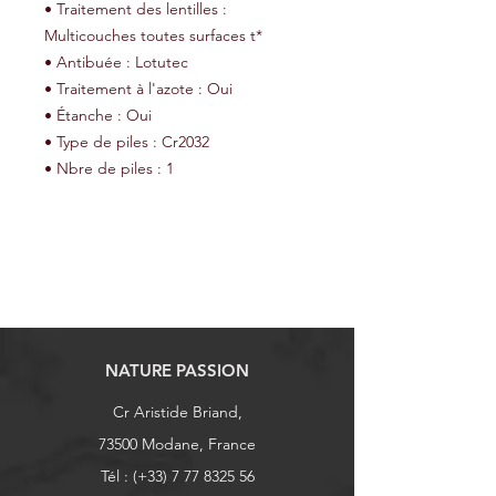
• Traitement des lentilles :
Multicouches toutes surfaces t*
• Antibuée : Lotutec
• Traitement à l'azote : Oui
• Étanche : Oui
• Type de piles : Cr2032
• Nbre de piles : 1
NATURE PASSION
Cr Aristide Briand,
73500 Modane, France
Tél : (+33)
7 77 8325 56