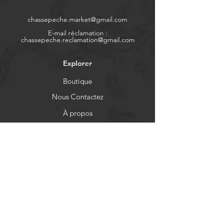
chassepeche.market@gmail.com
E-mail réclamation :
chassepeche.reclamation@gmail.com
Explorer
Boutique
Nous Contactez
À propos
Politique de cookies
Mentions légales
Aide
FAQ
Moyens de paiement