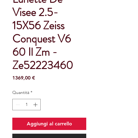
Visee 2.5-
15X56 Zeiss
Conquest V6
60 Il Zm -
Ze52223460
Prezzo
1369,00 €
Quantità
*
Aggiungi al carrello