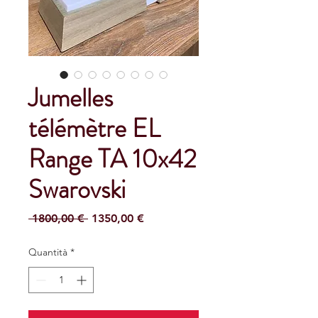
Jumelles
télémètre EL
Range TA 10x42
Swarovski
Prezzo
Prezzo
 1800,00 € 
1350,00 €
regolare
scontato
Quantità
*