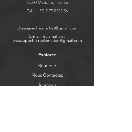
73500 Modane, France
Tél : (+33)
7 77 8325 56
chassepeche.market@gmail.com
E-mail réclamation :
chassepeche.reclamation@gmail.com
Explorer
Boutique
Nous Contactez
À propos
Politique de cookies
Mentions légales
Aide
FAQ