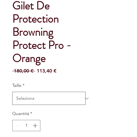
Gilet De
Protection
Browning
Protect Pro -
Orange
Prezzo
Prezzo
 180,00 € 
113,40 €
regolare
scontato
Taille
*
Quantità
*