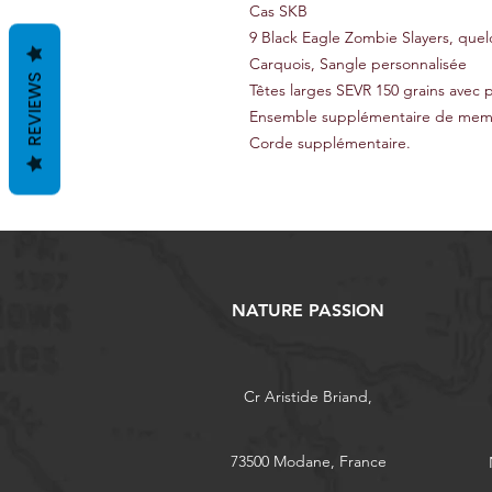
Cas SKB
9 Black Eagle Zombie Slayers, que
Carquois, Sangle personnalisée
REVIEWS
Têtes larges SEVR 150 grains avec
Ensemble supplémentaire de membre
Corde supplémentaire.
NATURE PASSION
Cr Aristide Briand,
73500 Modane, France