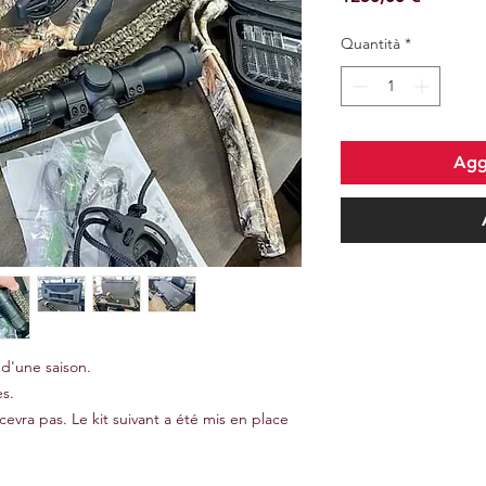
Quantità
*
Aggi
d'une saison.
s.
écevra pas. Le kit suivant a été mis en place