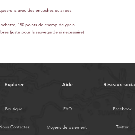
lques-uns avec des encoches éclairées
 pochette, 150 points de champ de grain
s (juste pour la sauvegarde si nécessaire)
Explorer
Aide
Réseaux soci
Boutique
FAQ
Facebook
Nous Contactez
Twitter
Moyens de paiement