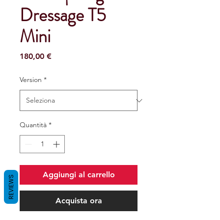
Dressage T5
Mini
Prezzo
180,00 €
Version
*
Quantità
*
Aggiungi al carrello
REVIEWS
Acquista ora