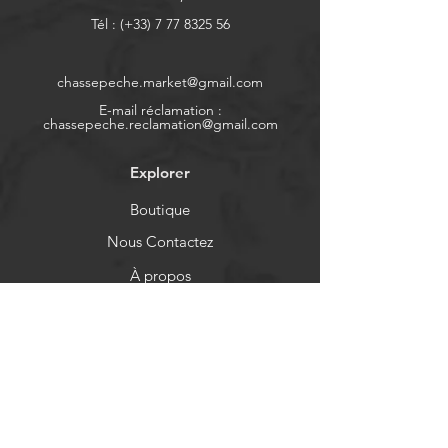
Tél : (+33)
7 77 8325 56
chassepeche.market@gmail.com
E-mail réclamation :
chassepeche.reclamation@gmail.com
Explorer
Boutique
Nous Contactez
À propos
Politique de cookies
Mentions légales
Aide
FAQ