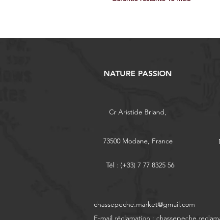
NATURE PASSION
Cr Aristide Briand,
73500 Modane, France
Tél : (+33) 7 77 8325 56
chassepeche.market@gmail.com
E-mail réclamation :
chassepeche.reclam