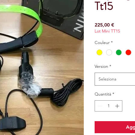
Tt15
Prezzo
225,00 €
Lot Mini TT15
Couleur
*
Version
*
Seleziona
Quantità
*
Aggi