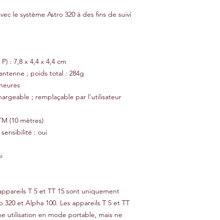
vec le système Astro 320 à des fins de suivi
P) : 7,8 x 4,4 x 4,4 cm
antenne ; poids total : 284g
 heures
hargeable ; remplaçable par l'utilisateur
ATM (10 mètres)
nsibilité : oui
i
ppareils T 5 et TT 15 sont uniquement
 320 et Alpha 100. Les appareils T 5 et TT
e utilisation en mode portable, mais ne