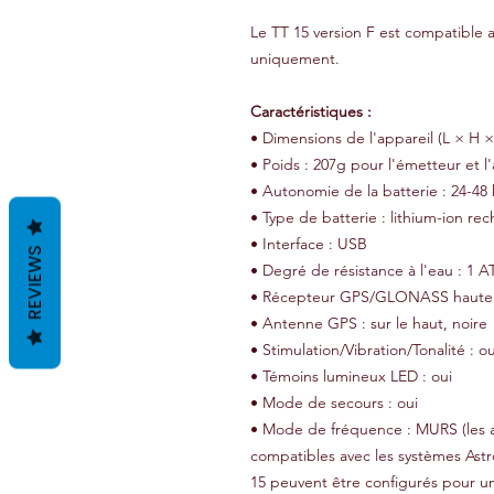
Le TT 15 version F est compatible a
uniquement.
Caractéristiques :
• Dimensions de l'appareil (L × H × 
• Poids : 207g pour l'émetteur et l'
• Autonomie de la batterie : 24-48
• Type de batterie : lithium-ion rec
• Interface : USB
REVIEWS
• Degré de résistance à l'eau : 1 
• Récepteur GPS/GLONASS haute se
• Antenne GPS : sur le haut, noire
• Stimulation/Vibration/Tonalité : ou
• Témoins lumineux LED : oui
• Mode de secours : oui
• Mode de fréquence : MURS (les a
compatibles avec les systèmes Astro
15 peuvent être configurés pour un