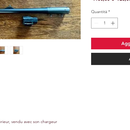
regola
Quantità
*
Aggi
érieur, vendu avec son chargeur