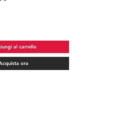
re
scontato
ungi al carrello
Acquista ora