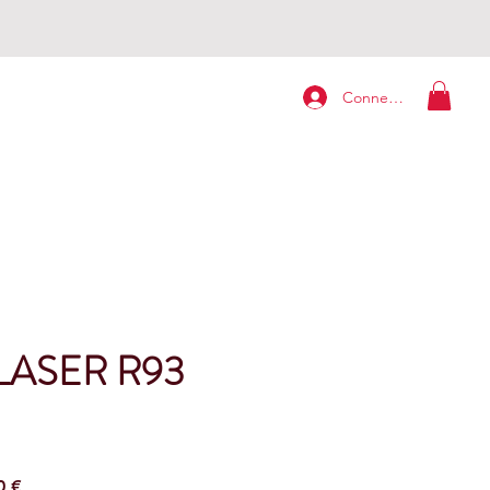
Connexion
LASER R93
Prezzo
0 €