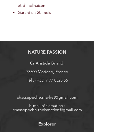
et d'inclinaison
Garantie : 20 mois
NATURE PASSION
Cr Aristide Briand,
73500 Modane, France
Tél : (+33)
7 77 8325 56
chassepeche.market@gmail.com
E-mail réclamation :
chassepeche.reclamation@gmail.com
Explorer