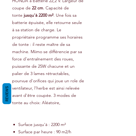
HONDA à batterie 22,2 V. Largeur de
coupe de
22 cm
. Capacité de
tonte
jusqu'à 2200 m²
. Une fois sa
batterie épuisée, elle retourne seule
à sa station de charge. Le
propriétaire programme ses horaires
de tonte : il reste maître de sa
machine. Miimo se différencie par sa
force d'entraînement des roues,
puissante de 25W chacune et un
palier de 3 lames rétractables,
pourvue d'orifices qui joue un role de
ventilateur, l'herbe est ainsi relevée
REVIEWS
avant d'être coupée. 3 modes de
tonte au choix: Aléatoire,
Surface jusqu'à : 2200 m²
Surface par heure : 90 m2/h