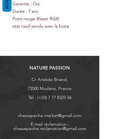
REVIEWS
Garantie : Oui
Durée : 7 ans
Point rouge Blaser Rd20
etat neuf vendu avec la boite
NATURE PASSION
Cr Aristide Briand,
73500 Modane, France
Tél : (+33)
7 77 8325 56
chassepeche.market@gmail.com
E-mail réclamation :
chassepeche.reclamation@gmail.com