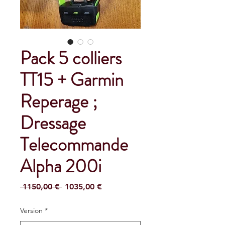
Pack 5 colliers
TT15 + Garmin
Reperage ;
Dressage
Telecommande
Alpha 200i
Precio
Precio
 1150,00 € 
1035,00 €
de
oferta
Version
*