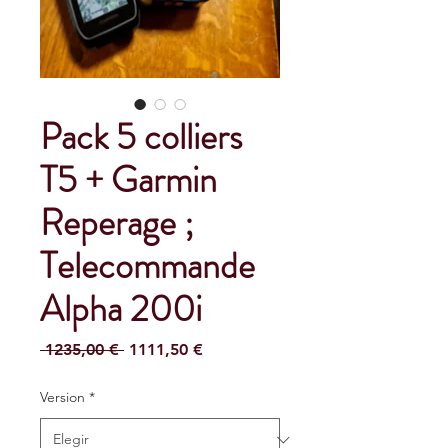
Pack 5 colliers
T5 + Garmin
Reperage ;
Telecommande
Alpha 200i
Precio
Precio
 1235,00 € 
1111,50 €
de
oferta
Version
*