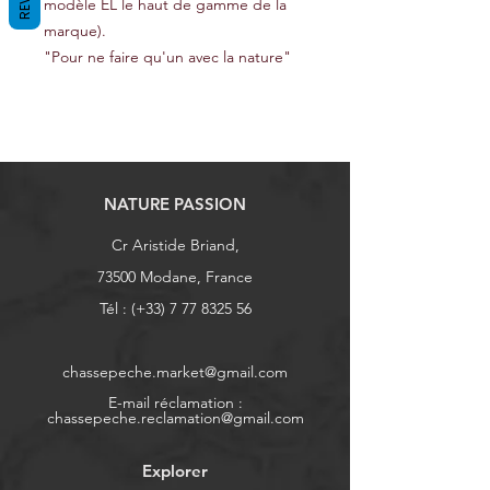
modèle EL le haut de gamme de la
marque).
"Pour ne faire qu'un avec la nature"
NATURE PASSION
Cr Aristide Briand,
73500 Modane, France
Tél : (+33)
7 77 8325 56
chassepeche.market@gmail.com
E-mail réclamation :
chassepeche.reclamation@gmail.com
Explorer