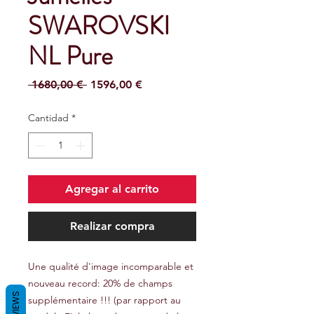
SWAROVSKI
NL Pure
Precio
Precio
 1680,00 € 
1596,00 €
de
oferta
Cantidad
*
Agregar al carrito
Realizar compra
Une qualité d'image incomparable et
nouveau record: 20% de champs
REVIEWS
supplémentaire !!! (par rapport au