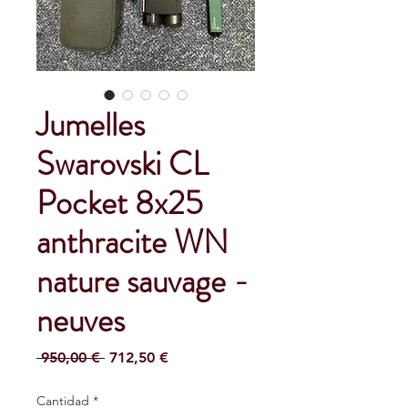
Jumelles
Swarovski CL
Pocket 8x25
anthracite WN
nature sauvage -
neuves
Precio
Precio
 950,00 € 
712,50 €
de
oferta
Cantidad
*