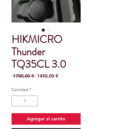
HIKMICRO
Thunder
TQ35CL 3.0
Precio
Precio
 1700,00 € 
1450,00 €
de
oferta
Cantidad
*
Agregar al carrito