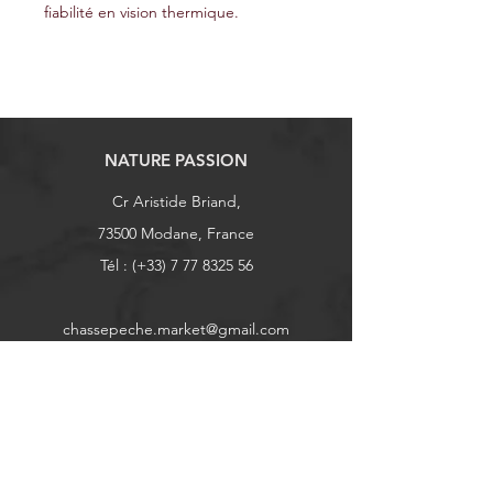
fiabilité en vision thermique.
NATURE PASSION
Cr Aristide Briand,
73500 Modane, France
Tél : (+33)
7 77 8325 56
chassepeche.market@gmail.com
E-mail réclamation :
chassepeche.reclamation@gmail.com
Explorer
Boutique