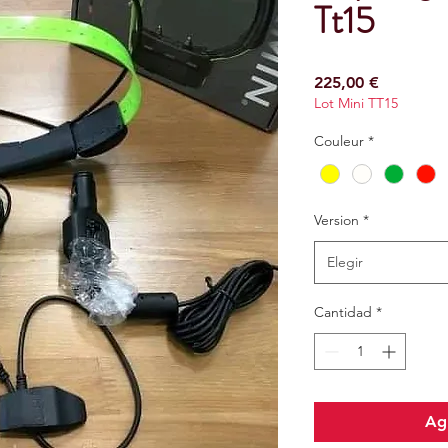
Tt15
Precio
225,00 €
Lot Mini TT15
Couleur
*
Version
*
Elegir
Cantidad
*
Agr