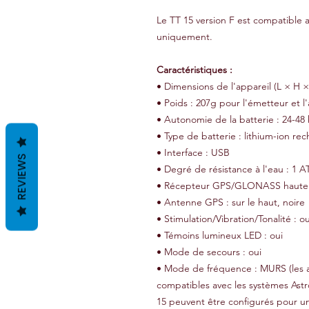
Le TT 15 version F est compatible a
uniquement.
Caractéristiques :
• Dimensions de l'appareil (L × H × 
• Poids : 207g pour l'émetteur et l'
• Autonomie de la batterie : 24-48
• Type de batterie : lithium-ion rec
• Interface : USB
REVIEWS
• Degré de résistance à l'eau : 1 
• Récepteur GPS/GLONASS haute se
• Antenne GPS : sur le haut, noire
• Stimulation/Vibration/Tonalité : ou
• Témoins lumineux LED : oui
• Mode de secours : oui
• Mode de fréquence : MURS (les a
compatibles avec les systèmes Astro
15 peuvent être configurés pour un