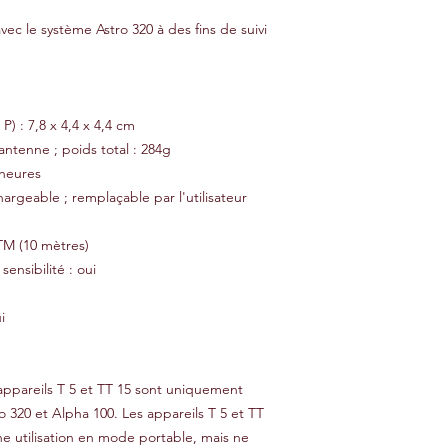
vec le système Astro 320 à des fins de suivi
P) : 7,8 x 4,4 x 4,4 cm
antenne ; poids total : 284g
 heures
hargeable ; remplaçable par l'utilisateur
ATM (10 mètres)
nsibilité : oui
i
ppareils T 5 et TT 15 sont uniquement
 320 et Alpha 100. Les appareils T 5 et TT
e utilisation en mode portable, mais ne