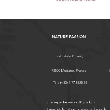
NATURE PASSION
Cr Aristide Briand,
73500 Modane, France
Tél : (+33) 7 77 8325 56
chassepeche.market@gmail.com
E-mail réclamation :
chassepeche.reclam