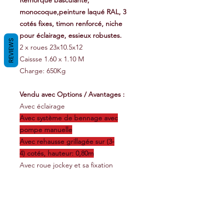
Remorque basculante,
monocoque,peinture laqué RAL, 3
cotés fixes, timon renforcé, niche
pour éclairage, essieux robustes.
REVIEWS
2 x roues 23x10.5x12
Caissse 1.60 x 1.10 M
Charge: 650Kg
Vendu avec Options / Avantages :
Avec éclairage
Avec système de bennage avec
pompe manuelle
Avec rehausse grillagée sur (3-
4) cotés, hauteur: 0,80m
Avec roue jockey et sa fixation