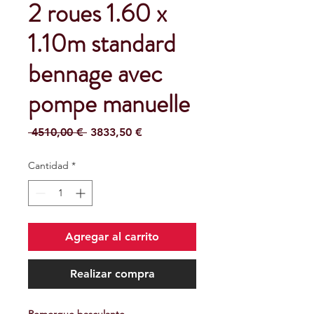
2 roues 1.60 x
1.10m standard
bennage avec
pompe manuelle
Precio
Precio
 4510,00 € 
3833,50 €
de
oferta
Cantidad
*
Agregar al carrito
Realizar compra