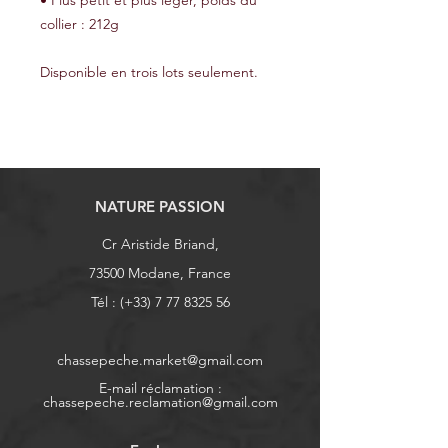
• Plus petit et plus léger, poids du
collier : 212g
Disponible en trois lots seulement.
NATURE PASSION
Cr Aristide Briand,
73500 Modane, France
Tél : (+33)
7 77 8325 56
chassepeche.market@gmail.com
E-mail réclamation :
chassepeche.reclamation@gmail.com