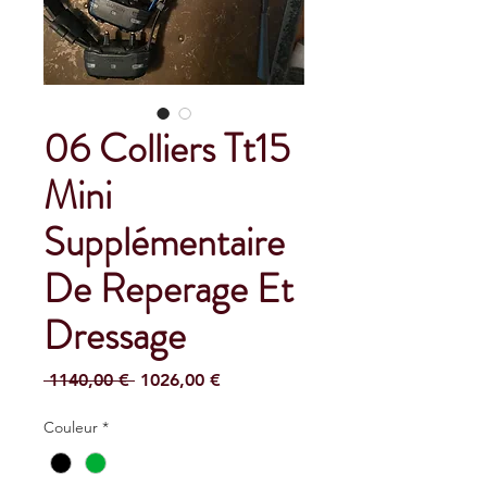
06 Colliers Tt15
Mini
Supplémentaire
De Reperage Et
Dressage
Precio
Precio
 1140,00 € 
1026,00 €
de
oferta
Couleur
*