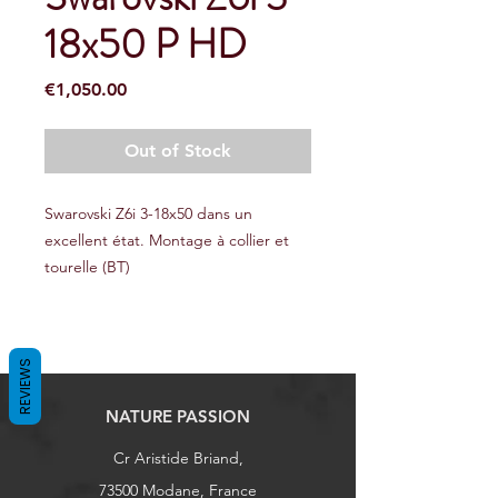
18x50 P HD
Price
€1,050.00
Out of Stock
Swarovski Z6i 3-18x50 dans un
excellent état. Montage à collier et
tourelle (BT)
REVIEWS
NATURE PASSION
Cr Aristide Briand,
73500 Modane, France