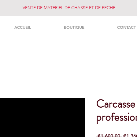
VENTE DE MATERIEL DE CHASSE ET DE PECHE
ACCUEIL
BOUTIQUE
CONTACT
Carcasse
professio
Regula
 €1,600.00 
€1,36